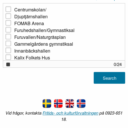
Centrumskolan/
Djuptjärnshallen
FOMAB Arena
Furuhedshallen/Gymnastiksal
Furuvallen/Naturgräsplan
Gammelgårdens gymnstiksal
Innanbäckshallen
Kalix Folkets Hus
Kalix SportCity/A-hallen
0
/
24
Kalix SportCity/B-hallen
Kalix SportCity/C-hallen
Search
Kalix SportCity/D-hallen
Kalix SportCity/Lilla bassängen
Kalix SportCity/Stora bassängen
Karlsborgshallen
Manhems IP/Fotbollsplan
Vid frågor, kontakta
Fritids- och kulturförvaltningen
på 0923-651
Manhems IP/Friidrottsdel
18.
Part Arena/Ishall