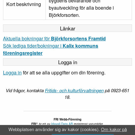
bygdens bevarande och
Kort beskrivning
byautveckling för alla boende i
Björkforsorten.
Länkar
Aktuella bokningar för
Björkforsortens Framtid
Sök lediga tider/bokningar i
Kalix kommuns
föreningsregister
Logga in
Logga in
för att se alla uppgifter om din förening.
Vid frågor, kontakta
Fritids- och kulturförvaltningen
på 0923-651
18.
FRI Webb-Förening
®
FRI
är ett av
Idavall Data AB
registrerat varumärke.
Webbplatsen använder sig av kakor (cookies).
Om kakor på
Tillgänglighetsredogörelse
v 5.2.31