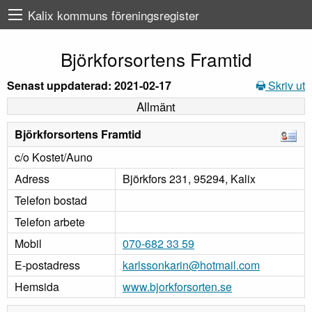
Kalix kommuns föreningsregister
Björkforsortens Framtid
Senast uppdaterad: 2021-02-17
Skriv ut
Allmänt
Björkforsortens Framtid
c/o Kostet/Auno
Adress
Björkfors 231, 95294, Kalix
Telefon bostad
Telefon arbete
Mobil
070-682 33 59
E-postadress
karlssonkarin@hotmail.com
Hemsida
www.bjorkforsorten.se