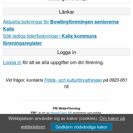
Länkar
Aktuella bokningar för
Bowlingföreningen seniorerna
Kalix
Sök lediga tider/bokningar i
Kalix kommuns
föreningsregister
Logga in
Logga in
för att se alla uppgifter om din förening.
Vid frågor, kontakta
Fritids- och kulturförvaltningen
på 0923-651
18.
FRI Webb-Förening
®
FRI
är ett av
Idavall Data AB
registrerat varumärke.
Webbplatsen använder sig av kakor (cookies).
Om kakor på
Tillgänglighetsredogörelse
v 5.2.31
webbplatsen
Godkänn nödvändiga kakor