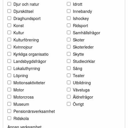
Djur och natur
Idrott
Djurskötsel
Innebandy
Draghundsport
Ishockey
Konst
Ridsport
Kultur
Samhällsfrågor
Kulturförening
Skoter
Kvinnojour
Skoterleder
Kyrkliga organisatio
Skytte
Landsbygdsfrågor
Studiecirklar
Lokaluthyrning
Sång
Löpning
Teater
Motionsaktiviteter
Utbildning
Motor
Vävstuga
Motorcross
Äldrefrågor
Museum
Övrigt
Pensionärsverksamhet
Ridskola
Annan verksamhet