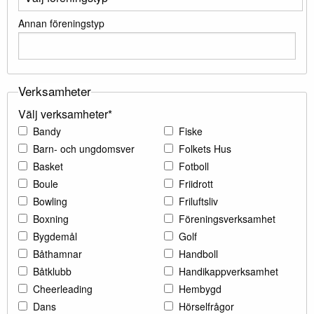
Annan föreningstyp
Verksamheter
Välj verksamheter*
Bandy
Fiske
Barn- och ungdomsver
Folkets Hus
Basket
Fotboll
Boule
Friidrott
Bowling
Friluftsliv
Boxning
Föreningsverksamhet
Bygdemål
Golf
Båthamnar
Handboll
Båtklubb
Handikappverksamhet
Cheerleading
Hembygd
Dans
Hörselfrågor