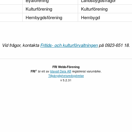
Byaförening
Landsbygdsfrågor
Kulturförening
Kulturförening
Hembygdsförening
Hembygd
Vid frågor, kontakta
Fritids- och kulturförvaltningen
på 0923-651 18.
FRI Webb-Förening
®
FRI
är ett av
Idavall Data AB
registrerat varumärke.
Tillgänglighetsredogörelse
v 5.2.31